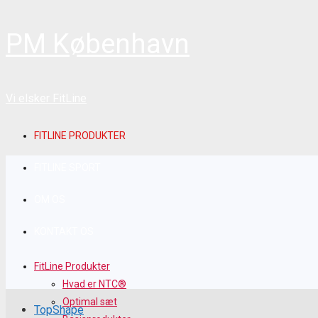
PM København
Vi elsker FitLine
FITLINE PRODUKTER
FITLINE SPORT
OM OS
KONTAKT OS
FitLine Produkter
Hvad er NTC®
Optimal sæt
TopShape