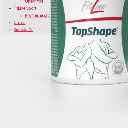
Opskrifter
FitLine Sport
Profferne stoler på FitLine
Om os
Kontakt Os