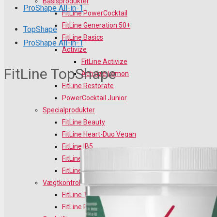
Basisprodukter
ProShape All-in-1
FitLine PowerCocktail
FitLine Generation 50+
TopShape
FitLine Basics
ProShape All-in-1
Activize
FitLine Activize
FitLine
TopShape
Activize Lemon
FitLine Restorate
PowerCocktail Junior
Specialprodukter
FitLine Beauty
FitLine Heart-Duo Vegan
FitLine IB5
FitLine Omega 3 Vegan
FitLine D-Drink
Vægtkontrol
FitLine TopShape
FitLine ProShape