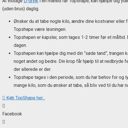
At indtage
D-drink
i en måned før Topshape, kan hjælpe dig yder
(uden brus) daglig.
Ønsker du at tabe nogle kilo, ændre dine kostvaner eller få
Topshape være løsningen.
Topshapen er kapsler, som tages 1-2 timer før et måltid.
dagen.
Topshapen kan hjælpe dig med din ”søde tand”, trangen kan
noget andet og bedre. Din krop får hjælp til at nedbryde f
der allerede er der.
Topshape tages i den periode, som du har behov for og ly
mange kilo, som du ønsker at tabe, så bliv ved til du har nå
Køb TopShape her...
Facebook