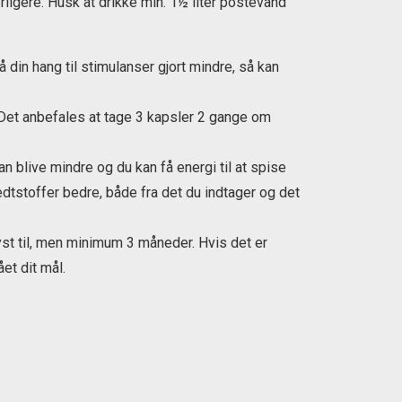
ligere. Husk at drikke min. 1½ liter postevand
 din hang til stimulanser gjort mindre, så kan
 Det anbefales at tage 3 kapsler 2 gange om
 blive mindre og du kan få energi til at spise
edtstoffer bedre, både fra det du indtager og det
st til, men minimum 3 måneder. Hvis det er
et dit mål.